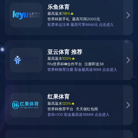
2026世界杯全场赛事高清直播免费观
看精彩比赛不容错过
2026-05-15
好的，我将按照你的要求撰写一篇完整的文章示例，
字数约3000字，结构规范，并且每个自然段均衡分
配。下面是文章示范：
---
2026年世界杯即将拉开帷幕，这是一场全球瞩目的
足球盛宴，也是亿万球迷热切期待的顶级赛事。随着
科技的发展，高清直播和免费观看的渠道越来越丰
富，让更多人能够随时随地享受精彩比赛的视觉盛
宴。本文将从四个方面详细阐述如何通过全场高清直