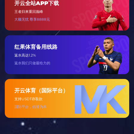
许多直播平台提供了免费的全场赛事观看服务，不需
要复杂的注册或付费即可体验到高清画质。这不仅降
低了观看门槛，也使全球各地的球迷都能同步享受比
赛带来的激情。值得一提的是，部分平台还提供多语
言解说和多角度观看功能，让不同文化背景的球迷能
够更好地理解和欣赏比赛。