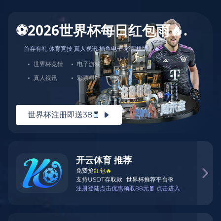
集团新闻
首页
集团新闻