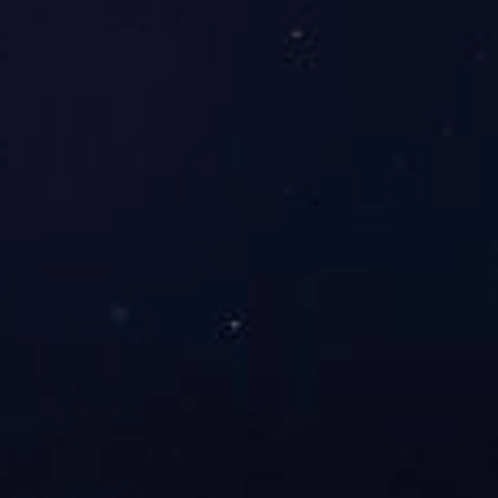
此外，高清直播还能呈现赛事举办地的风土人情和赛
场氛围，让观众不仅了解足球本身，还能感受到主办
国的文化特色。这种全方位的观赛体验，使球迷在享
受比赛的同时，也获得了文化上的丰富体验。对于年
轻一代来说，这种体验不仅是体育娱乐，更是一种国
际视野的拓展。
世界杯的全球影响力还体现在社会层面。比赛期间，
全球关注和讨论足球相关话题，推动旅游、经济和媒
体产业的发展。高清直播作为传播媒介，让赛事信息
快速触达每一位观众，实现体育、文化与社会效益的
深度融合，进一步彰显世界杯的综合价值和影响力。
总结：
2026世界杯全场赛事高清直播免费观看不仅为球迷
提供了便利的观看渠道，也通过高清画质、实时数据
和互动功能提升了观赛体验。从观看技术、赛事精彩