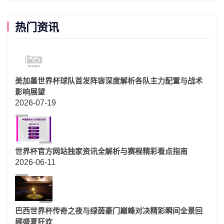
热门资讯
美加墨世界杯球队首发阵容深度解析各队主力配置与战术
影响展望
2026-07-19
世界杯官方网站独家资讯全解析与赛程精彩看点指南
2026-06-11
巴西世界杯传奇之夜与绿茵豪门巅峰对决精彩瞬间全景回
顾盛夏狂欢