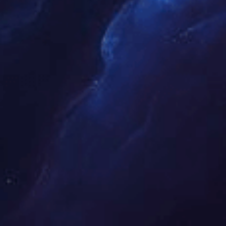
这种数据与画面的结合，使观众仿佛置身于赛场之
中，体验到球员和教练的临场智慧。
不可忽视的是，精彩比赛不仅仅是进球和助攻的展
示，还包括比赛中的情绪波动、球迷的欢呼和现场气
氛。高清直播能够捕捉到这些细节，让观看者感受到
比赛的紧张与激烈，增强了观赛的沉浸感和情感共
鸣。对于真正的足球爱好者来说，每一场比赛都是一
次视觉和情感的双重盛宴。
3、互动与社交体验
随着直播技术的发展，观看世界杯已经不仅仅是被动
地观看比赛，更是一个互动和社交的过程。许多平台
提供实时弹幕、评论区和投票功能，观众可以与全球
球迷进行即时互动，分享对比赛的看法和预测结果。
这种互动方式让观看体验更加丰富，也增强了球迷之
间的情感连接。
一些直播平台还推出了虚拟观赛社区，观众可以在平